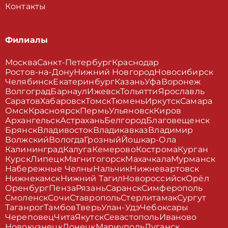
Контакты
Филиалы
Москва
Санкт-Петербург
Краснодар
Ростов-на-Дону
Нижний Новгород
Новосибирск
Челябинск
Екатеринбург
Казань
Уфа
Воронеж
Волгоград
Барнаул
Ижевск
Тольятти
Ярославль
Саратов
Хабаровск
Томск
Тюмень
Иркутск
Самара
Омск
Красноярск
Пермь
Ульяновск
Киров
Архангельск
Астрахань
Белгород
Благовещенск
Брянск
Владивосток
Владикавказ
Владимир
Волжский
Вологда
Грозный
Йошкар-Ола
Калининград
Калуга
Кемерово
Кострома
Курган
Курск
Липецк
Магнитогорск
Махачкала
Мурманск
Набережные Челны
Нальчик
Нижневартовск
Нижнекамск
Нижний Тагил
Новороссийск
Орёл
Оренбург
Пенза
Рязань
Саранск
Симферополь
Смоленск
Сочи
Ставрополь
Стерлитамак
Сургут
Таганрог
Тамбов
Тверь
Улан-Удэ
Чебоксары
Череповец
Чита
Якутск
Севастополь
Иваново
Новокузнецк
Донецк
Мариуполь
Луганск