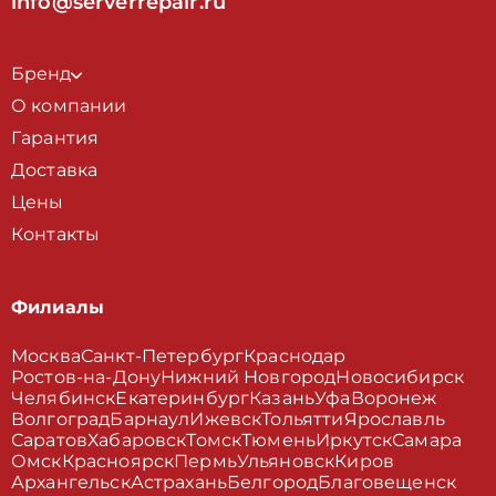
info@serverrepair.ru
Бренд
О компании
Гарантия
Доставка
Цены
Контакты
Филиалы
Москва
Санкт-Петербург
Краснодар
Ростов-на-Дону
Нижний Новгород
Новосибирск
Челябинск
Екатеринбург
Казань
Уфа
Воронеж
Волгоград
Барнаул
Ижевск
Тольятти
Ярославль
Саратов
Хабаровск
Томск
Тюмень
Иркутск
Самара
Омск
Красноярск
Пермь
Ульяновск
Киров
Архангельск
Астрахань
Белгород
Благовещенск