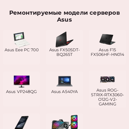
Ремонтируемые модели серверов
Asus
Asus Eee PC 700
Asus FX505DT-
Asus F15
BQ265T
FX506HF-HN014
Asus ROG-
Asus VP248QG
Asus A540YA
STRIX-RTX3060-
O12G-V2-
GAMING